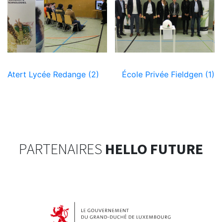
Navigation
Atert Lycée Redange (2)
École Privée Fieldgen (1)
de
l’article
PARTENAIRES
HELLO FUTURE