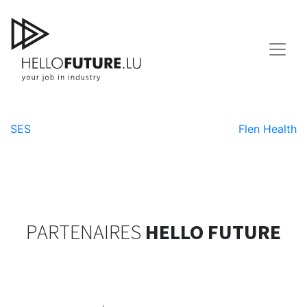
Skip
to
content
Creos
Navigation
SES
Flen Health
de
l’article
PARTENAIRES
HELLO FUTURE