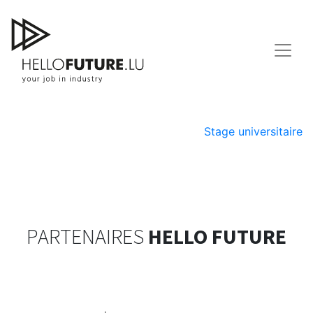
Skip
to
content
Stage d’orientation
Navigation
Stage universitaire
de
l’article
PARTENAIRES
HELLO FUTURE