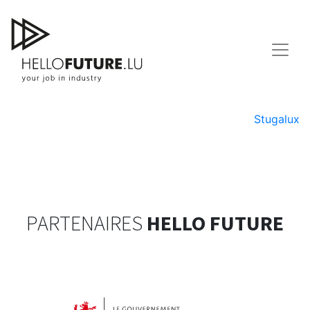
Skip
to
content
Ketterthill
Navigation
Stugalux
de
l’article
PARTENAIRES
HELLO FUTURE