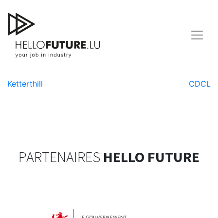
Skip
to
content
Stugalux
Navigation
Ketterthill
CDCL
de
l’article
PARTENAIRES
HELLO FUTURE