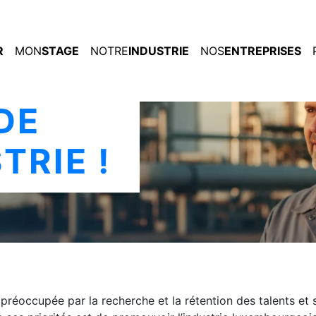
in
R
MON
STAGE
NOTRE
INDUSTRIE
NOS
ENTREPRISES
DE
TRIE !
 préoccupée par la recherche et la rétention des talents et s