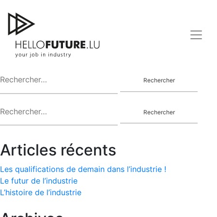
Nothing Found
Skip
to
content
It seems we can’t find what you’re looking for. Perhaps
searching can help.
Rechercher :
Rechercher :
Articles récents
Les qualifications de demain dans l’industrie !
Le futur de l’industrie
L’histoire de l’industrie