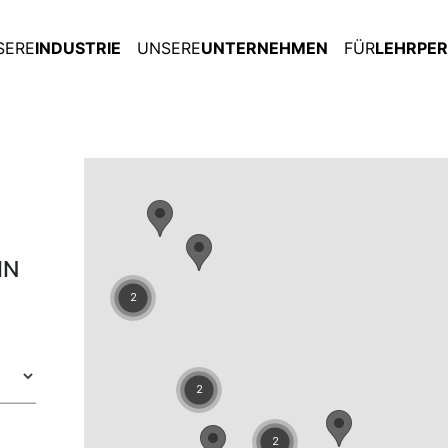
SERE
INDUSTRIE
UNSERE
UNTERNEHMEN
FÜR
LEHRPE
IN