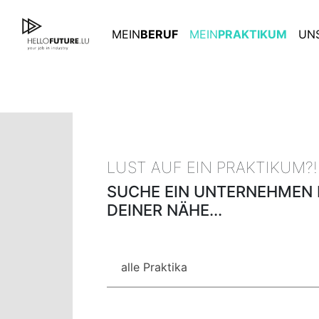
Skip
to
MEIN
BERUF
MEIN
PRAKTIKUM
UN
content
LUST AUF EIN PRAKTIKUM?!
SUCHE EIN UNTERNEHMEN 
DEINER NÄHE...