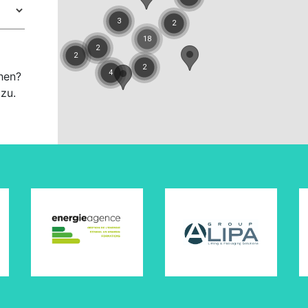
hen?
zu.