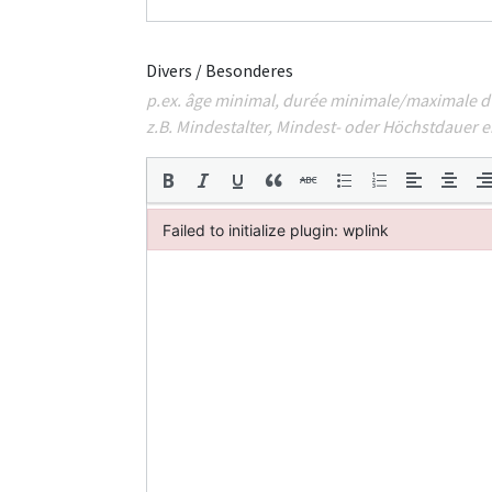
Divers / Besonderes
p.ex. âge minimal, durée minimale/maximale d
z.B. Mindestalter, Mindest- oder Höchstdauer 
Failed to initialize plugin: wplink
Failed to initialize plugin: wplink