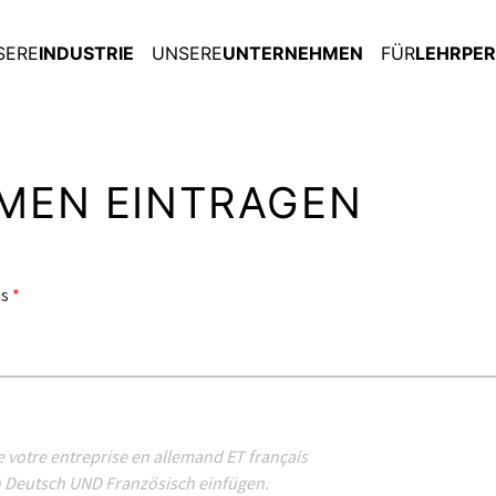
SERE
INDUSTRIE
UNSERE
UNTERNEHMEN
FÜR
LEHRPE
MEN EINTRAGEN
ns
*
de votre entreprise en allemand ET français
n Deutsch UND Französisch einfügen.