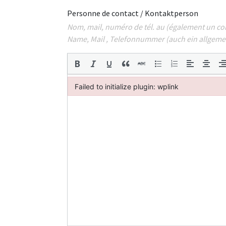
Personne de contact / Kontaktperson
Nom, mail, numéro de tél. au (également un co
Name, Mail , Telefonnummer (auch ein allgemei
Failed to initialize plugin: wplink
Failed to initialize plugin: wplink