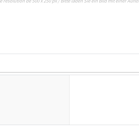
e résolution de 500 x 250 px / Bitte laden Sie ein Bild mit einer Auf