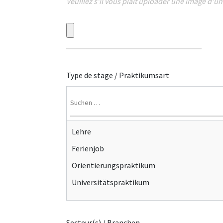
Veuillez s'il vous plaît uploader une image d'un
Type de stage / Praktikumsart
Lehre
Ferienjob
Orientierungspraktikum
Universitätspraktikum
Secteur(s) / Branchen