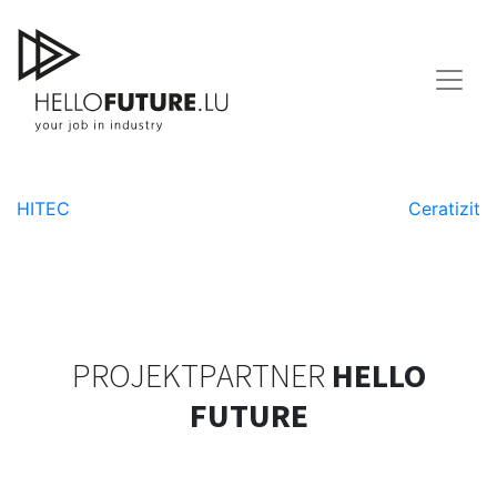
Skip
to
content
Peintures Robin
Beitragsnavigation
HITEC
Ceratizit
PROJEKTPARTNER
HELLO
FUTURE