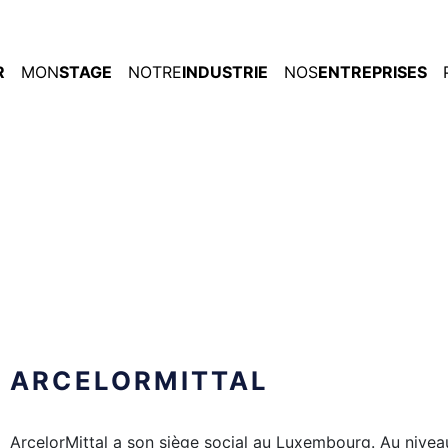
R
MON
STAGE
NOTRE
INDUSTRIE
NOS
ENTREPRISES
ARCELORMITTAL
ArcelorMittal a son siège social au Luxembourg. Au niveau