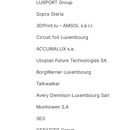
LUXPORT Group
Sopra Steria
3DPrint.lu – AMSOL s.à r.l.
Circuit foil Luxembourg
ACCUMALUX s.a.
Utopian Future Technologies SA
BorgWarner Luxembourg
Talkwalker
Avery Dennison Luxembourg Sarl
Munhowen S.A
SES
CERATIZIT Group