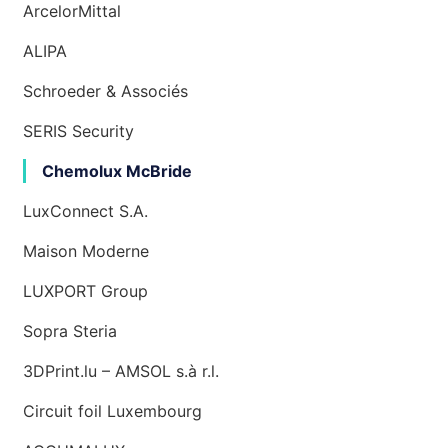
ArcelorMittal
ALIPA
Schroeder & Associés
SERIS Security
Chemolux McBride
LuxConnect S.A.
Maison Moderne
LUXPORT Group
Sopra Steria
3DPrint.lu – AMSOL s.à r.l.
Circuit foil Luxembourg