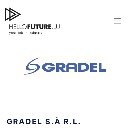
Skip
to
content
GRADEL S.À R.L.