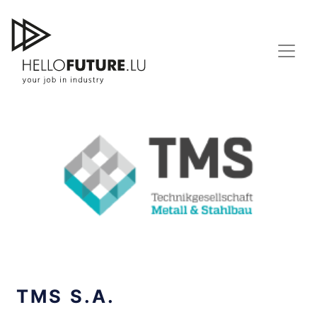
Skip
to
content
TMS S.A.