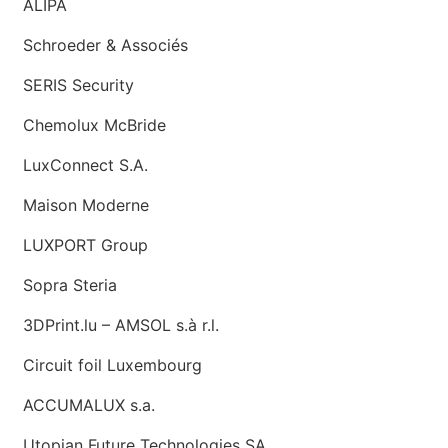
ALIPA
Schroeder & Associés
SERIS Security
Chemolux McBride
LuxConnect S.A.
Maison Moderne
LUXPORT Group
Sopra Steria
3DPrint.lu – AMSOL s.à r.l.
Circuit foil Luxembourg
ACCUMALUX s.a.
Utopian Future Technologies SA