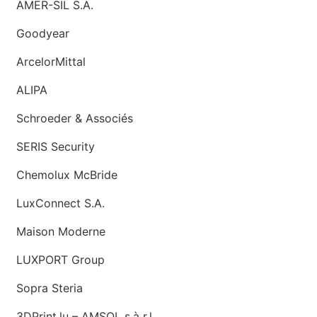
AMER-SIL S.A.
Goodyear
ArcelorMittal
ALIPA
Schroeder & Associés
SERIS Security
Chemolux McBride
LuxConnect S.A.
Maison Moderne
LUXPORT Group
Sopra Steria
3DPrint.lu – AMSOL s.à r.l.