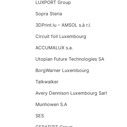
LUXPORT Group
Sopra Steria
3DPrint.lu – AMSOL s.à r.l.
Circuit foil Luxembourg
ACCUMALUX s.a.
Utopian Future Technologies SA
BorgWarner Luxembourg
Talkwalker
Avery Dennison Luxembourg Sarl
Munhowen S.A
SES
CERATIZIT Group