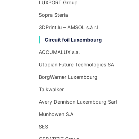
LUXPORT Group
Sopra Steria
3DPrint.lu – AMSOL s.à r.l.
Circuit foil Luxembourg
ACCUMALUX s.a.
Utopian Future Technologies SA
BorgWarner Luxembourg
Talkwalker
Avery Dennison Luxembourg Sarl
Munhowen S.A
SES
CERATIZIT Group