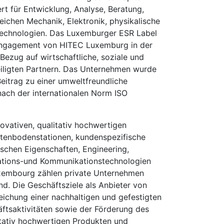
rt für Entwicklung, Analyse, Beratung,
ichen Mechanik, Elektronik, physikalische
technologien. Das Luxemburger ESR Label
s Engagement von HITEC Luxemburg in der
Bezug auf wirtschaftliche, soziale und
iligten Partnern. Das Unternehmen wurde
Beitrag zu einer umweltfreundliche
 nach der internationalen Norm ISO
ovativen, qualitativ hochwertigen
itenbodenstationen, kundenspezifische
schen Eigenschaften, Engineering,
mations-und Kommunikationstechnologien
xembourg zählen private Unternehmen
nd. Die Geschäftsziele als Anbieter von
ichung einer nachhaltigen und gefestigten
äftsaktivitäten sowie der Förderung des
itativ hochwertigen Produkten und