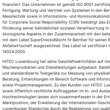
finanziert. Das Unternehmen ist gemäß ISO 9001 zertifizie
Fertigung, Wartung und Vertrieb von Systemen in den Bere
Messtechnik sowie in Informations- und Kommunikations
für Corporate Social Responsibility (CSR) bestätigt da
Förderung seiner betrieblichen sozialen Verantwortung in 
ökologische Aspekte in der Zusammenarbeit mit den bete
mit dem Label SuperDrecksKëscht fir Betriber für seinen 
Abfallwirtschaft ausgezeichnet. Das Label ist zertifiziert
14024:2000.
HITEC Luxembourg hat seine Geschäftsaktivitäten auf inn
Nischenprodukten und Dienstleistungen aufgebaut: Satell
und standardisierte Testgeräte zur Messung von physikali
Beratung, Entwicklungen im Bereich Software und Infor
sowie Projektmanagement. Zu den Kunden von HITEC Lu
sowie öffentlich-rechtliche Auftraggeber im In- und Ausla
Hochtechnologien lassen sich zusammenfassen in der Erre
Marktposition, der Erweiterung der internationalen Gesch
Luxemburger Standortes durch die Realisierung von qual