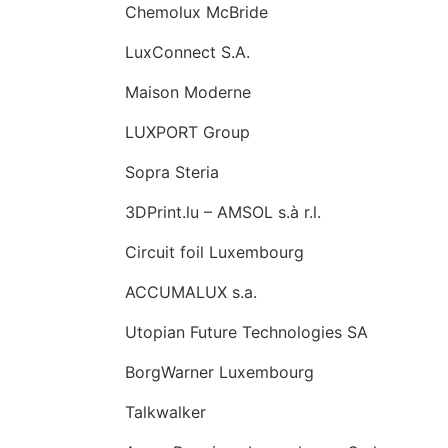
Chemolux McBride
LuxConnect S.A.
Maison Moderne
LUXPORT Group
Sopra Steria
3DPrint.lu – AMSOL s.à r.l.
Circuit foil Luxembourg
ACCUMALUX s.a.
Utopian Future Technologies SA
BorgWarner Luxembourg
Talkwalker