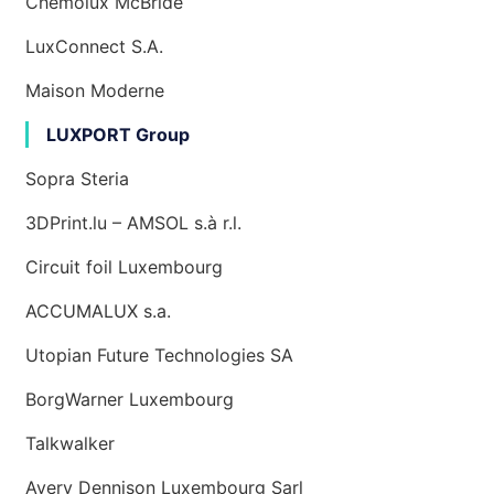
Chemolux McBride
LuxConnect S.A.
Maison Moderne
LUXPORT Group
Sopra Steria
3DPrint.lu – AMSOL s.à r.l.
Circuit foil Luxembourg
ACCUMALUX s.a.
Utopian Future Technologies SA
BorgWarner Luxembourg
Talkwalker
Avery Dennison Luxembourg Sarl