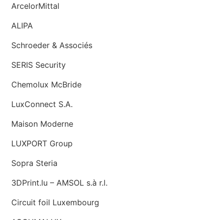
ArcelorMittal
ALIPA
Schroeder & Associés
SERIS Security
Chemolux McBride
LuxConnect S.A.
Maison Moderne
LUXPORT Group
Sopra Steria
3DPrint.lu – AMSOL s.à r.l.
Circuit foil Luxembourg