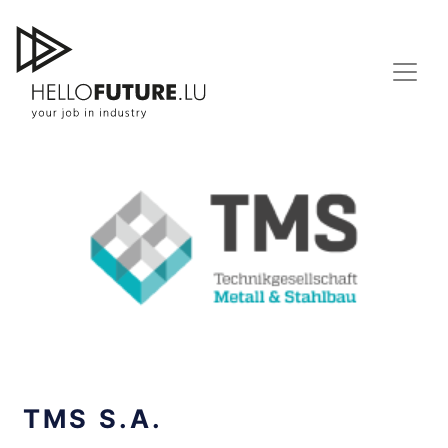
Skip
to
content
TMS S.A.